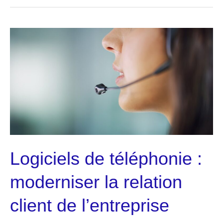
la
grande
distribution
:
comment
trouver
les
bons
profils
Logiciels de téléphonie :
moderniser la relation
client de l’entreprise