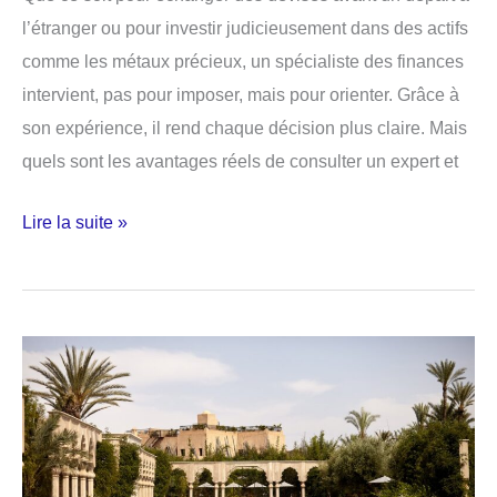
l’étranger ou pour investir judicieusement dans des actifs
comme les métaux précieux, un spécialiste des finances
intervient, pas pour imposer, mais pour orienter. Grâce à
son expérience, il rend chaque décision plus claire. Mais
quels sont les avantages réels de consulter un expert et
Préparez
Lire la suite »
votre
voyage
ou
sécurisez
votre
avenir
avec
un