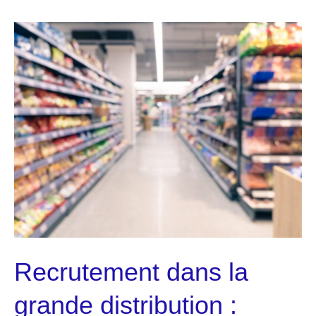
:
que
trouver
et
comment
bien
choisir
ses
produits
Recrutement dans la
grande distribution :