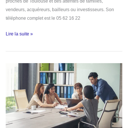
proches de Toulouse et des attentes de familles,
vendeurs, acquéreurs, bailleurs ou investisseurs. Son
téléphone complet est le 05 62 16 22
BENAC
Lire la suite »
Immobilier
Coeur
Lauragais
accompagne
les
projets
immobiliers
à
Quint-
Fonsegrives