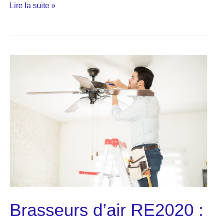
Brasseurs
Lire la suite »
d’air
RE2020
:
organiser
les
équipes
avant
le
pic
de
chaleur
Brasseurs d’air RE2020 :