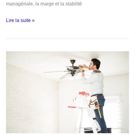
managériale, la marge et la stabilité
Recruter
Lire la suite »
un
cadre
dans
le
06
:
quand
l’urgence
RH
exige
une
méthode