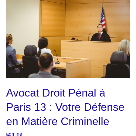
enseignes
et
communication
visuelle
Avocat Droit Pénal à
Paris 13 : Votre Défense
en Matière Criminelle
admine