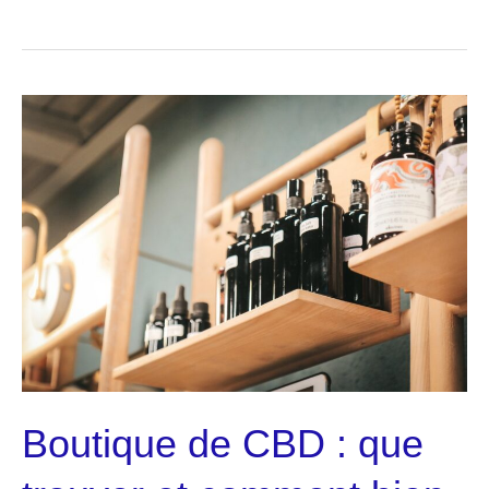
saisonnière:
l’organisation
terrain
qui
rapproche
agences
et
intérim
Boutique de CBD : que