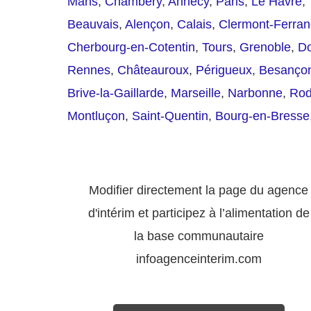
Mans
,
Chambéry
,
Annecy
,
Paris
,
Le Havre
,
Beauvais
,
Alençon
,
Calais
,
Clermont-Ferra
Cherbourg-en-Cotentin
,
Tours
,
Grenoble
,
Do
Rennes
,
Châteauroux
,
Périgueux
,
Besanço
Brive-la-Gaillarde
,
Marseille
,
Narbonne
,
Ro
Montluçon
,
Saint-Quentin
,
Bourg-en-Bresse
Modifier directement la page du agence
d'intérim et participez à l’alimentation de
la base communautaire
infoagenceinterim.com