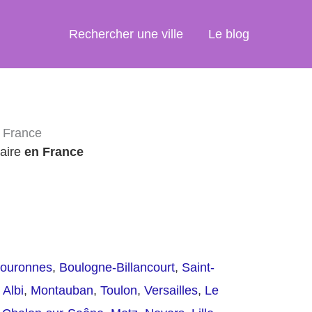
Rechercher une ville
Le blog
e France
raire
en France
couronnes
,
Boulogne-Billancourt
,
Saint-
,
Albi
,
Montauban
,
Toulon
,
Versailles
,
Le