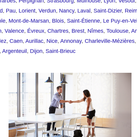
Tarbes
,
Perpignan
,
Strasbourg
,
Mulhouse
,
Lyon
,
Vesoul
nd
,
Pau
,
Lorient
,
Verdun
,
Nancy
,
Laval
,
Saint-Dizier
,
Rei
le
,
Mont-de-Marsan
,
Blois
,
Saint-Étienne
,
Le Puy-en-Ve
n
,
Valence
,
Évreux
,
Chartres
,
Brest
,
Nîmes
,
Toulouse
,
A
dez
,
Caen
,
Aurillac
,
Nice
,
Annonay
,
Charleville-Mézières
,
Argenteuil
,
Dijon
,
Saint-Brieuc