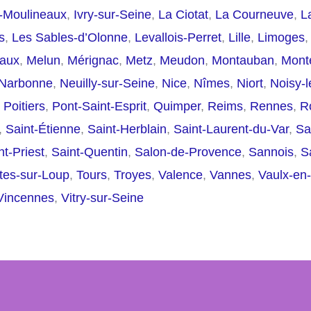
s-Moulineaux
,
Ivry-sur-Seine
,
La Ciotat
,
La Courneuve
,
L
s
,
Les Sables-d’Olonne
,
Levallois-Perret
,
Lille
,
Limoges
aux
,
Melun
,
Mérignac
,
Metz
,
Meudon
,
Montauban
,
Mont
Narbonne
,
Neuilly-sur-Seine
,
Nice
,
Nîmes
,
Niort
,
Noisy-
,
Poitiers
,
Pont-Saint-Esprit
,
Quimper
,
Reims
,
Rennes
,
R
,
Saint-Étienne
,
Saint-Herblain
,
Saint-Laurent-du-Var
,
Sa
nt-Priest
,
Saint-Quentin
,
Salon-de-Provence
,
Sannois
,
S
ttes-sur-Loup
,
Tours
,
Troyes
,
Valence
,
Vannes
,
Vaulx-en-
Vincennes
,
Vitry-sur-Seine