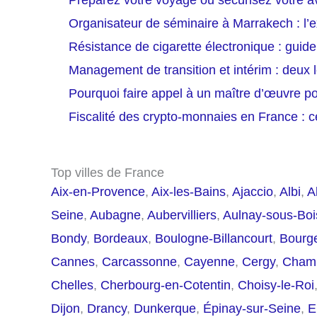
Préparez votre voyage ou sécurisez votre av
Organisateur de séminaire à Marrakech : l’e
Résistance de cigarette électronique : guide 
Management de transition et intérim : deux 
Pourquoi faire appel à un maître d’œuvre po
Fiscalité des crypto-monnaies en France : 
Top villes de France
Aix-en-Provence
,
Aix-les-Bains
,
Ajaccio
,
Albi
,
A
Seine
,
Aubagne
,
Aubervilliers
,
Aulnay-sous-Boi
Bondy
,
Bordeaux
,
Boulogne-Billancourt
,
Bourg
Cannes
,
Carcassonne
,
Cayenne
,
Cergy
,
Cham
Chelles
,
Cherbourg-en-Cotentin
,
Choisy-le-Roi
Dijon
,
Drancy
,
Dunkerque
,
Épinay-sur-Seine
,
E