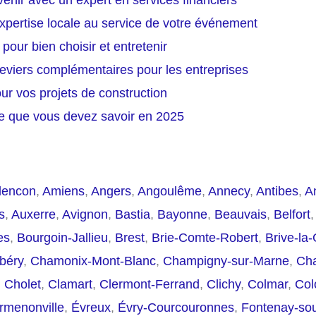
enir avec un expert en services financiers
xpertise locale au service de votre événement
pour bien choisir et entretenir
leviers complémentaires pour les entreprises
ur vos projets de construction
ce que vous devez savoir en 2025
lencon
,
Amiens
,
Angers
,
Angoulême
,
Annecy
,
Antibes
,
A
s
,
Auxerre
,
Avignon
,
Bastia
,
Bayonne
,
Beauvais
,
Belfort
es
,
Bourgoin-Jallieu
,
Brest
,
Brie-Comte-Robert
,
Brive-la-
béry
,
Chamonix-Mont-Blanc
,
Champigny-sur-Marne
,
Cha
,
Cholet
,
Clamart
,
Clermont-Ferrand
,
Clichy
,
Colmar
,
Co
rmenonville
,
Évreux
,
Évry-Courcouronnes
,
Fontenay-so