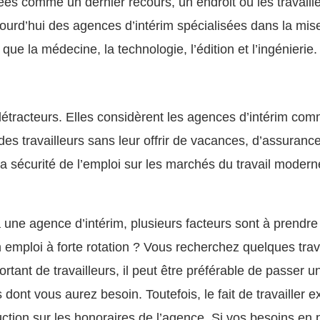
ées comme un dernier recours, un endroit où les travaill
ujourd’hui des agences d’intérim spécialisées dans la mise
e la médecine, la technologie, l’édition et l’ingénierie. 
détracteurs. Elles considèrent les agences d’intérim co
des travailleurs sans leur offrir de vacances, d’assuran
e la sécurité de l’emploi sur les marchés du travail modern
 à une agence d’intérim, plusieurs facteurs sont à prend
un emploi à forte rotation ? Vous recherchez quelques tr
ant de travailleurs, il peut être préférable de passer u
urs dont vous aurez besoin. Toutefois, le fait de travaill
ction sur les honoraires de l’agence. Si vos besoins en 