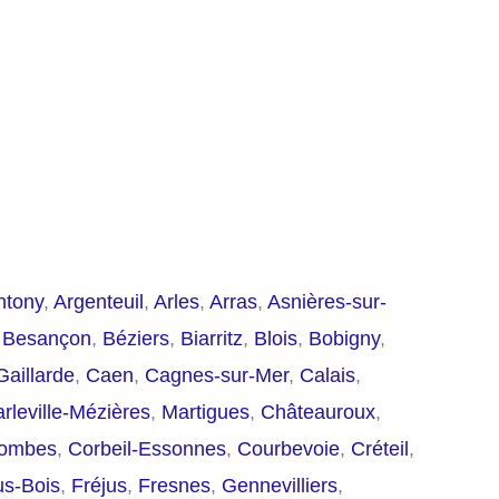
ntony
,
Argenteuil
,
Arles
,
Arras
,
Asnières-sur-
,
Besançon
,
Béziers
,
Biarritz
,
Blois
,
Bobigny
,
Gaillarde
,
Caen
,
Cagnes-sur-Mer
,
Calais
,
rleville-Mézières
,
Martigues
,
Châteauroux
,
lombes
,
Corbeil-Essonnes
,
Courbevoie
,
Créteil
,
us-Bois
,
Fréjus
,
Fresnes
,
Gennevilliers
,