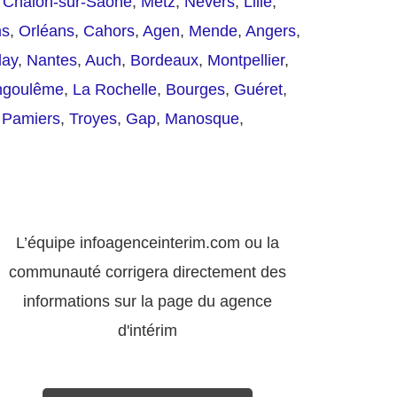
,
Chalon-sur-Saône
,
Metz
,
Nevers
,
Lille
,
ms
,
Orléans
,
Cahors
,
Agen
,
Mende
,
Angers
,
lay
,
Nantes
,
Auch
,
Bordeaux
,
Montpellier
,
ngoulême
,
La Rochelle
,
Bourges
,
Guéret
,
,
Pamiers
,
Troyes
,
Gap
,
Manosque
,
L’équipe infoagenceinterim.com ou la
communauté corrigera directement des
informations sur la page du agence
d'intérim