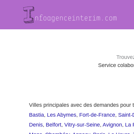
Aller
au
contenu
Trouvez
Service colabor
Villes principales avec des demandes pour t
Bastia
,
Les Abymes
,
Fort-de-France
,
Saint-
Denis
,
Belfort
,
Vitry-sur-Seine
,
Avignon
,
La 