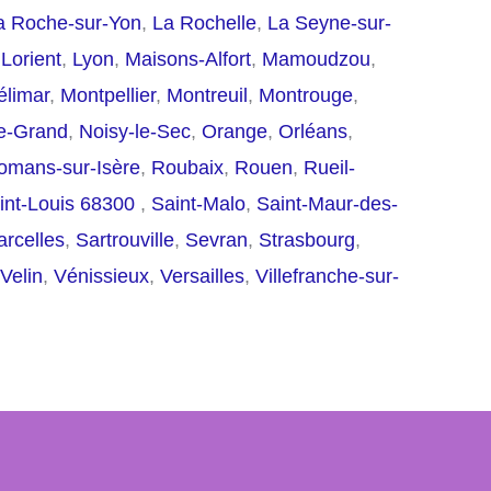
a Roche-sur-Yon
,
La Rochelle
,
La Seyne-sur-
,
Lorient
,
Lyon
,
Maisons-Alfort
,
Mamoudzou
,
élimar
,
Montpellier
,
Montreuil
,
Montrouge
,
le-Grand
,
Noisy-le-Sec
,
Orange
,
Orléans
,
omans-sur-Isère
,
Roubaix
,
Rouen
,
Rueil-
int-Louis 68300
,
Saint-Malo
,
Saint-Maur-des-
arcelles
,
Sartrouville
,
Sevran
,
Strasbourg
,
Velin
,
Vénissieux
,
Versailles
,
Villefranche-sur-