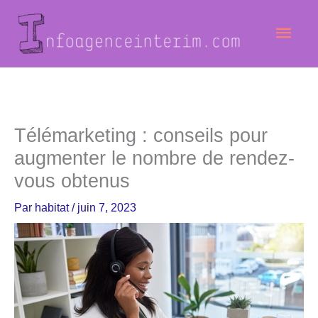
Aller
Men
au
contenu
princ
Télémarketing : conseils pour
augmenter le nombre de rendez-
vous obtenus
Par
habitat
/
juin 7, 2023