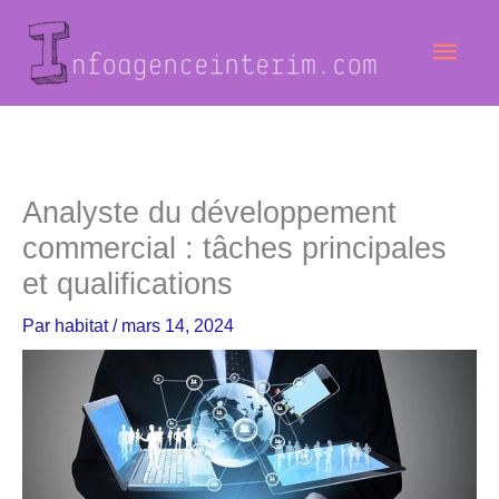
Aller
Men
au
contenu
princ
Analyste du développement
commercial : tâches principales
et qualifications
Par
habitat
/
mars 14, 2024