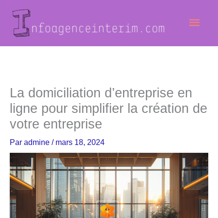
Aller
Men
au
contenu
princ
La domiciliation d’entreprise en
ligne pour simplifier la création de
votre entreprise
Par
admine
/
mars 18, 2024