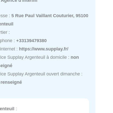
:
Agence d'intérim
esse :
5 Rue Paul Vaillant Couturier, 95100
nteuil
tier :
éphone :
+33139479380
 internet :
https://www.supplay.fr/
ice Supplay Argenteuil à domicile :
non
seigné
ice Supplay Argenteuil ouvert dimanche :
 renseigné
enteuil
: