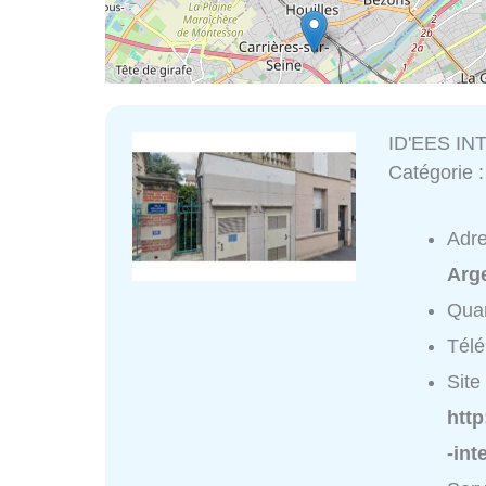
ID'EES IN
Catégorie 
Adr
Arge
Quar
Tél
Site 
http
-int