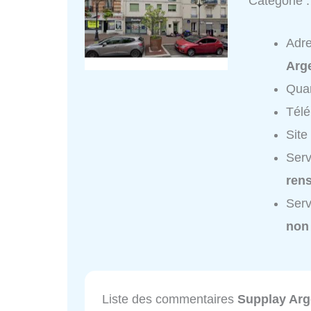
Catégorie 
Adr
Arge
Quar
Tél
Site
Serv
ren
Serv
non
Liste des commentaires
Supplay Arg