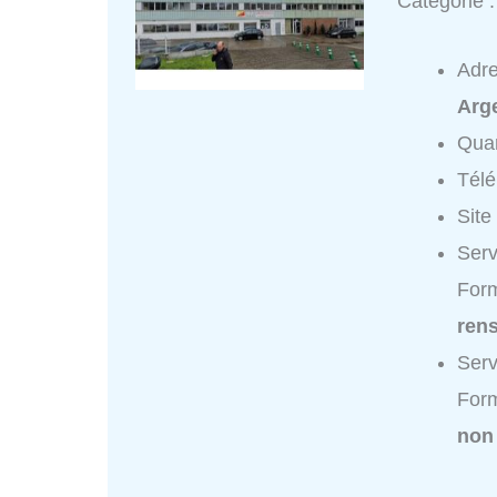
Catégorie 
Adr
Arge
Quar
Tél
Site
Serv
Form
ren
Serv
Form
non