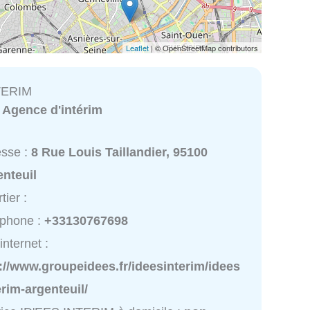
Leaflet
| © OpenStreetMap contributors
TERIM
:
Agence d'intérim
esse :
8 Rue Louis Taillandier, 95100
nteuil
tier :
éphone :
+33130767698
internet :
://www.groupeidees.fr/ideesinterim/idees
erim-argenteuil/