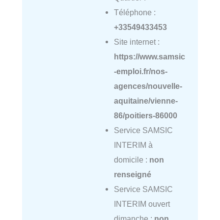
Téléphone :
+33549433453
Site internet :
https://www.samsic
-emploi.fr/nos-
agences/nouvelle-
aquitaine/vienne-
86/poitiers-86000
Service SAMSIC
INTERIM à
domicile :
non
renseigné
Service SAMSIC
INTERIM ouvert
dimanche :
non