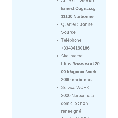
Adresse :
29 Rue
Ernest Cognacq,
11100 Narbonne
Quartier :
Bonne
Source
Téléphone :
+33434160186
Site internet :
https://www.work20
00.fr/agence/work-
2000-narbonne/
Service WORK
2000 Narbonne à
domicile :
non
renseigné