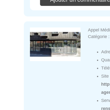
Appel Médi
Catégorie 
Adr
Quar
Tél
Site 
htt
age
Serv
ren