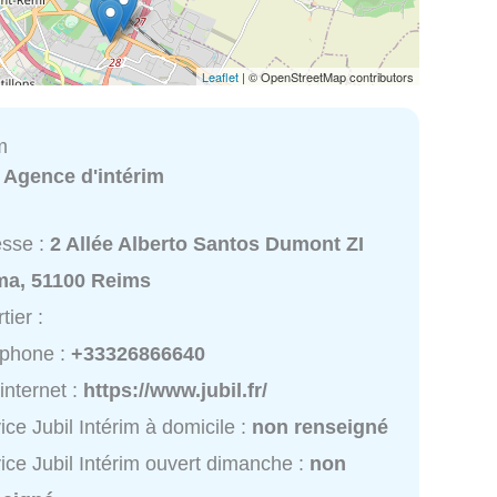
Leaflet
| © OpenStreetMap contributors
m
:
Agence d'intérim
esse :
2 Allée Alberto Santos Dumont ZI
ma, 51100 Reims
tier :
éphone :
+33326866640
 internet :
https://www.jubil.fr/
ice Jubil Intérim à domicile :
non renseigné
ice Jubil Intérim ouvert dimanche :
non