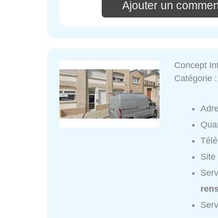
Ajouter un comment
Concept In
Catégorie 
Adr
Quar
Tél
Site
Serv
ren
Serv