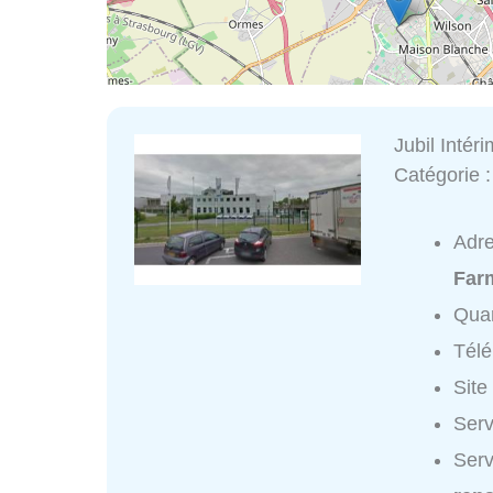
Jubil Intéri
Catégorie 
Adr
Far
Quar
Tél
Site
Serv
Serv