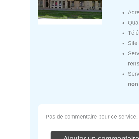
Adr
Quar
Tél
Site
Serv
ren
Serv
non
Pas de commentaire pour ce service.
Ajouter un commentaire