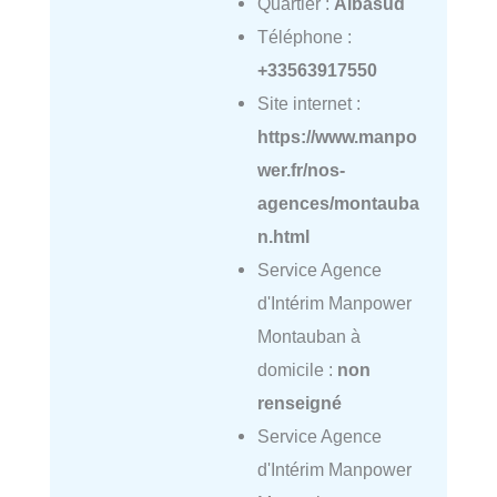
Quartier :
Albasud
Téléphone :
+33563917550
Site internet :
https://www.manpo
wer.fr/nos-
agences/montauba
n.html
Service Agence
d'Intérim Manpower
Montauban à
domicile :
non
renseigné
Service Agence
d'Intérim Manpower