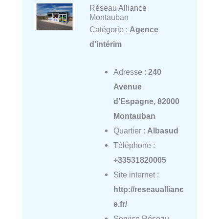
Réseau Alliance
Montauban
Catégorie :
Agence
d'intérim
Adresse :
240
Avenue
d'Espagne, 82000
Montauban
Quartier :
Albasud
Téléphone :
+33531820005
Site internet :
http://reseauallianc
e.fr/
Service Réseau