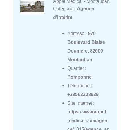
Appel Médical - Montauban
Catégorie :
Agence
d'intérim
Adresse :
970
Boulevard Blaise
Doumerc, 82000
Montauban
Quartier :
Pomponne
Téléphone :
+33563208939
Site internet :
https://www.appel
medical.com/agen
ce/1015/agence_ap