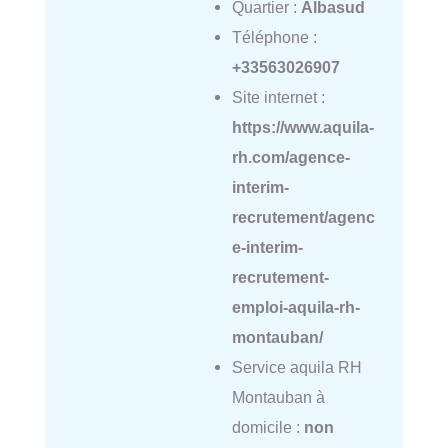
Quartier :
Albasud
Téléphone :
+33563026907
Site internet :
https://www.aquila-
rh.com/agence-
interim-
recrutement/agenc
e-interim-
recrutement-
emploi-aquila-rh-
montauban/
Service aquila RH
Montauban à
domicile :
non