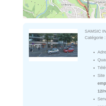
SAMSIC I
Catégorie 
Adr
Quar
Tél
Site
empl
12/
Ser