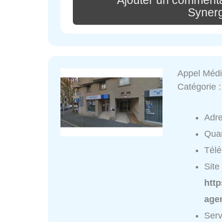
Ajouter un commenta
Syner
Appel Médi
Catégorie 
Adr
Quar
Tél
Site 
htt
age
Serv