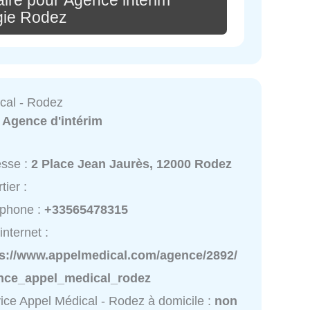
ire pour Agence intérim
gie Rodez
cal - Rodez
:
Agence d'intérim
esse :
2 Place Jean Jaurès, 12000 Rodez
tier :
éphone :
+33565478315
internet :
ps://www.appelmedical.com/agence/2892/
nce_appel_medical_rodez
ice Appel Médical - Rodez à domicile :
non