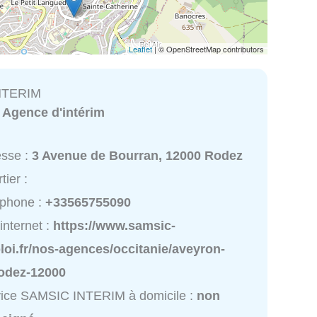
Leaflet
| © OpenStreetMap contributors
NTERIM
:
Agence d'intérim
esse :
3 Avenue de Bourran, 12000 Rodez
tier :
éphone :
+33565755090
 internet :
https://www.samsic-
oi.fr/nos-agences/occitanie/aveyron-
rodez-12000
vice SAMSIC INTERIM à domicile :
non