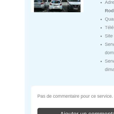
Adr
Rod
Quar
Tél
Site
Serv
domi
Serv
dim
Pas de commentaire pour ce service.