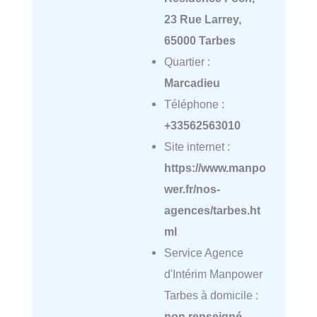
23 Rue Larrey,
65000 Tarbes
Quartier :
Marcadieu
Téléphone :
+33562563010
Site internet :
https://www.manpo
wer.fr/nos-
agences/tarbes.ht
ml
Service Agence
d'Intérim Manpower
Tarbes à domicile :
non renseigné