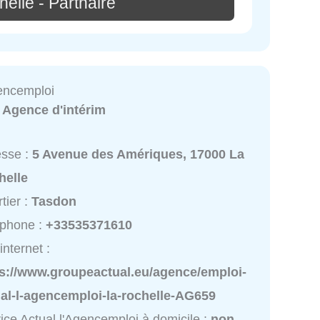
elle - Partnaire
gencemploi
:
Agence d'intérim
esse :
5 Avenue des Amériques, 17000 La
helle
tier :
Tasdon
éphone :
+33535371610
internet :
ps://www.groupeactual.eu/agence/emploi-
al-l-agencemploi-la-rochelle-AG659
ice Actual l'Agencemploi à domicile :
non