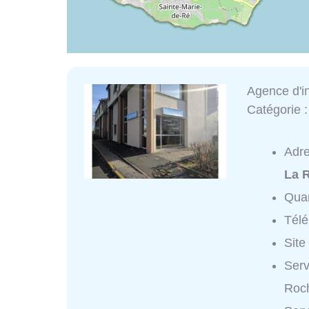
Agence d'in
Catégorie 
Adr
La 
Quar
Tél
Site
Serv
Roch