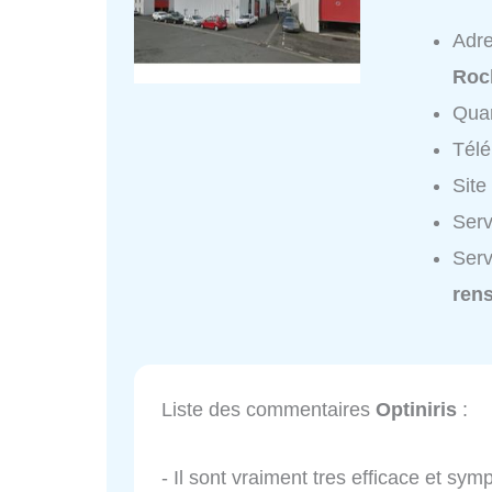
Adr
Roc
Quar
Tél
Site
Serv
Serv
ren
Liste des commentaires
Optiniris
:
- Il sont vraiment tres efficace et sym