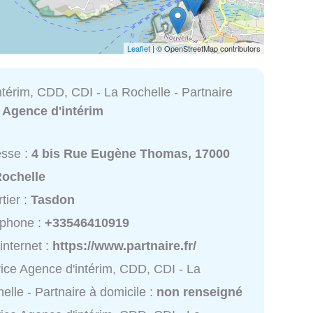
Leaflet
| © OpenStreetMap contributors
térim, CDD, CDI - La Rochelle - Partnaire
:
Agence d'intérim
esse :
4 bis Rue Eugène Thomas, 17000
Rochelle
tier :
Tasdon
éphone :
+33546410919
 internet :
https://www.partnaire.fr/
ice Agence d'intérim, CDD, CDI - La
elle - Partnaire à domicile :
non renseigné