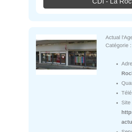
CDI - La Roch
Actual l'A
Catégorie 
Adr
Roc
Quar
Tél
Site 
htt
actu
Serv