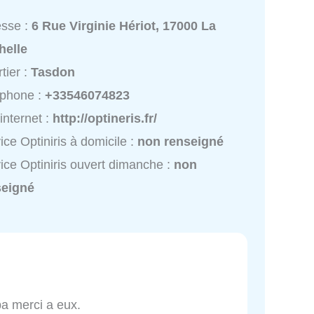
esse :
6 Rue Virginie Hériot, 17000 La
helle
tier :
Tasdon
éphone :
+33546074823
 internet :
http://optineris.fr/
ice Optiniris à domicile :
non renseigné
ice Optiniris ouvert dimanche :
non
seigné
pa merci a eux.