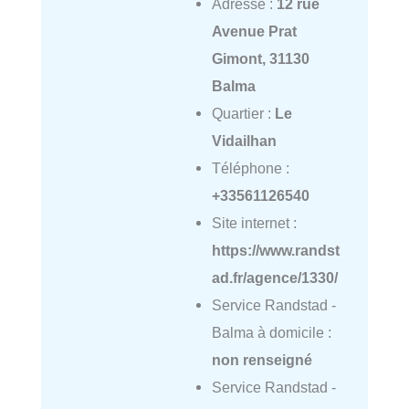
Adresse :
12 rue
Avenue Prat
Gimont, 31130
Balma
Quartier :
Le
Vidailhan
Téléphone :
+33561126540
Site internet :
https://www.randst
ad.fr/agence/1330/
Service Randstad -
Balma à domicile :
non renseigné
Service Randstad -