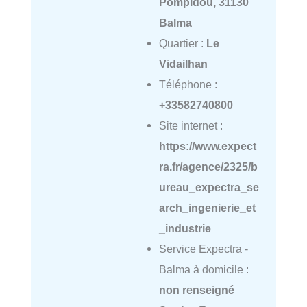
Pompidou, 31130
Balma
Quartier :
Le
Vidailhan
Téléphone :
+33582740800
Site internet :
https://www.expect
ra.fr/agence/2325/b
ureau_expectra_se
arch_ingenierie_et
_industrie
Service Expectra -
Balma à domicile :
non renseigné