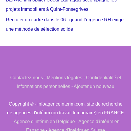
projets immobiliers à Quint-Fonsegrives
Recruter un cadre dans le 06 : quand l’urgence RH exige
une méthode de sélection solide
Contactez-nous
-
Mentions légales
-
Confidentialité et
Informations personnelles
-
Ajouter un nouveau
Copyright © - infoagenceinterim.com, site de recherche
de agences d'intérim (ou travail temporaire) en FRANCE
-
Agence d'intérim en Belgique
-
Agence d'intérim en
Espagne
-
Agence d'intérim en Suisse