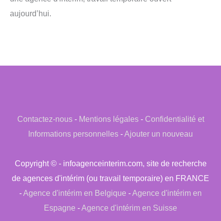
aujourd’hui.
Contactez-nous
-
Mentions légales
-
Confidentialité et
Informations personnelles
-
Ajouter un nouveau
Copyright © - infoagenceinterim.com, site de recherche
de agences d'intérim (ou travail temporaire) en FRANCE
-
Agence d'intérim en Belgique
-
Agence d'intérim en
Espagne
-
Agence d'intérim en Suisse