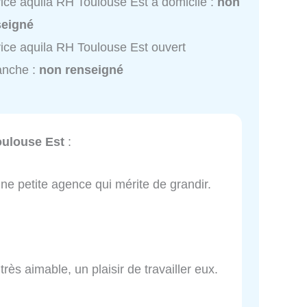
ice aquila RH Toulouse Est à domicile :
non
seigné
ice aquila RH Toulouse Est ouvert
anche :
non renseigné
oulouse Est
:
 une petite agence qui mérite de grandir.
très aimable, un plaisir de travailler eux.