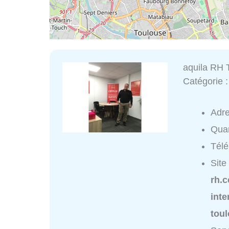
aquila RH 
Catégorie 
Adr
Quar
Tél
Site
rh.
inte
toul