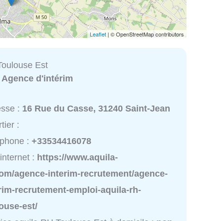
Leaflet
| © OpenStreetMap contributors
Toulouse Est
:
Agence d'intérim
esse :
16 Rue du Casse, 31240 Saint-Jean
tier :
éphone :
+33534416078
 internet :
https://www.aquila-
com/agence-interim-recrutement/agence-
rim-recrutement-emploi-aquila-rh-
ouse-est/