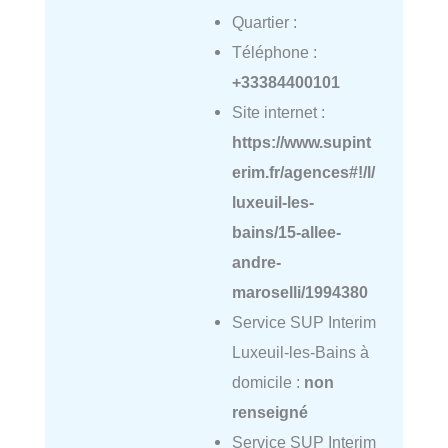
Quartier :
Téléphone :
+33384400101
Site internet :
https://www.supint
erim.fr/agences#!/l/
luxeuil-les-
bains/15-allee-
andre-
maroselli/1994380
Service SUP Interim
Luxeuil-les-Bains à
domicile :
non
renseigné
Service SUP Interim