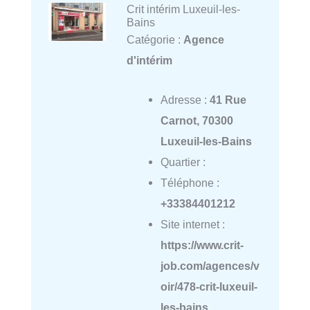
Crit intérim Luxeuil-les-
Bains
Catégorie :
Agence
d'intérim
Adresse :
41 Rue
Carnot, 70300
Luxeuil-les-Bains
Quartier :
Téléphone :
+33384401212
Site internet :
https://www.crit-
job.com/agences/v
oir/478-crit-luxeuil-
les-bains