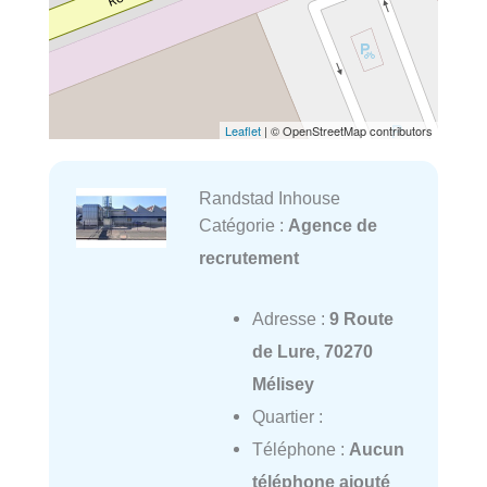
Leaflet
| © OpenStreetMap contributors
Randstad Inhouse
Catégorie :
Agence de
recrutement
Adresse :
9 Route
de Lure, 70270
Mélisey
Quartier :
Téléphone :
Aucun
téléphone ajouté