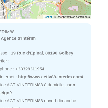
Leaflet
| © OpenStreetMap contributors
TERIM88
:
Agence d'intérim
esse :
19 Rue d'Epinal, 88190 Golbey
tier :
éphone :
+33329311954
 internet :
http://www.activ88-interim.com/
ice ACTIV'INTERIM88 à domicile :
non
seigné
ice ACTIV'INTERIM88 ouvert dimanche :