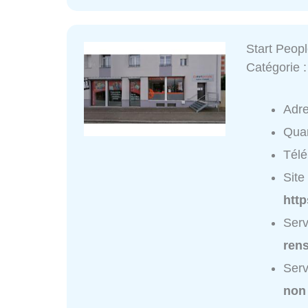
Start Peopl
Catégorie 
Adr
Quar
Tél
Site 
http
Serv
ren
Serv
non