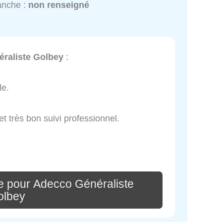
anche :
non renseigné
raliste Golbey
:
le.
t très bon suivi professionnel.
e pour Adecco Généraliste
olbey