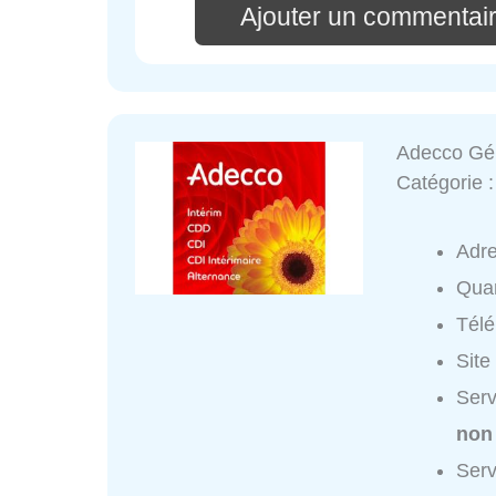
Ajouter un commentai
Adecco Gén
Catégorie 
Adr
Quar
Tél
Site
Serv
non
Serv