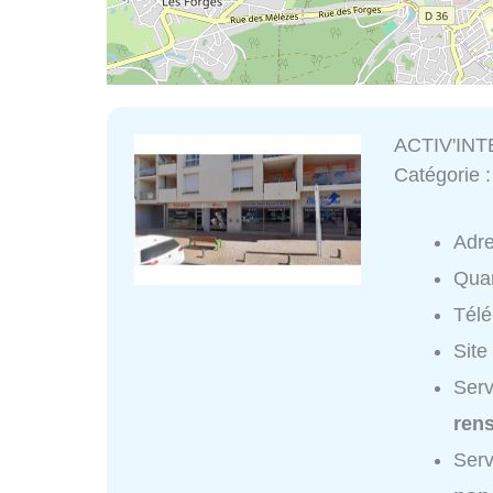
ACTIV'IN
Catégorie 
Adr
Quar
Tél
Site
Serv
ren
Serv