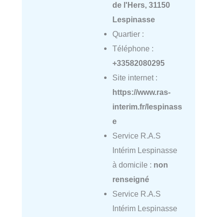
de l'Hers, 31150
Lespinasse
Quartier :
Téléphone :
+33582080295
Site internet :
https://www.ras-
interim.fr/lespinass
e
Service R.A.S
Intérim Lespinasse
à domicile :
non
renseigné
Service R.A.S
Intérim Lespinasse