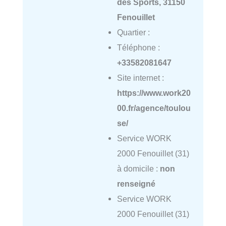
des Sports, 31150
Fenouillet
Quartier :
Téléphone :
+33582081647
Site internet :
https://www.work20
00.fr/agence/toulou
se/
Service WORK
2000 Fenouillet (31)
à domicile :
non
renseigné
Service WORK
2000 Fenouillet (31)