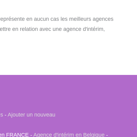
e représente en aucun cas les meilleurs agences
ettre en relation avec une agence d'intérim,
es
-
Ajouter un nouveau
e) en FRANCE -
Agence d'intérim en Belgique
-