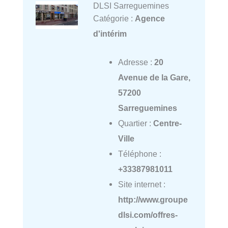
DLSI Sarreguemines
Catégorie :
Agence
d'intérim
Adresse :
20
Avenue de la Gare,
57200
Sarreguemines
Quartier :
Centre-
Ville
Téléphone :
+33387981011
Site internet :
http://www.groupe
dlsi.com/offres-