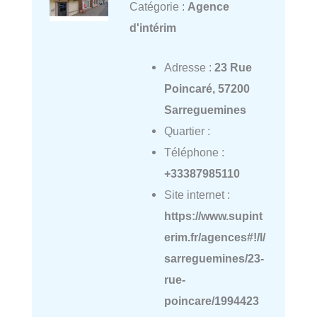
Catégorie :
Agence
d'intérim
Adresse :
23 Rue
Poincaré, 57200
Sarreguemines
Quartier :
Téléphone :
+33387985110
Site internet :
https://www.supint
erim.fr/agences#!/l/
sarreguemines/23-
rue-
poincare/1994423