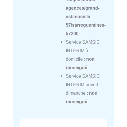
agences/grand-
est/moselle-
57/sarreguemines-
57200
Service SAMSIC
INTERIM à
domicile :
non
renseigné
Service SAMSIC
INTERIM ouvert
dimanche :
non
renseigné