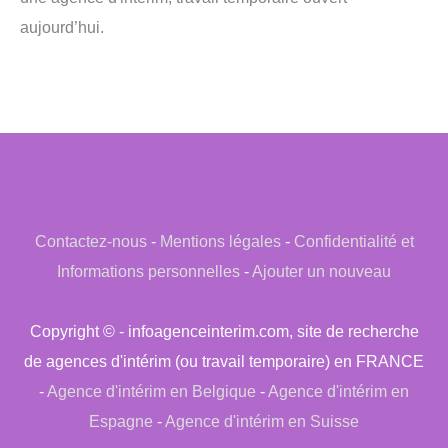
aujourd’hui.
Contactez-nous
-
Mentions légales
-
Confidentialité et
Informations personnelles
-
Ajouter un nouveau
Copyright © - infoagenceinterim.com, site de recherche
de agences d'intérim (ou travail temporaire) en FRANCE
-
Agence d'intérim en Belgique
-
Agence d'intérim en
Espagne
-
Agence d'intérim en Suisse