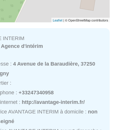
Leaflet
| © OpenStreetMap contributors
 INTERIM
:
Agence d'intérim
esse :
4 Avenue de la Baraudière, 37250
igny
tier :
éphone :
+33247340958
 internet :
http://avantage-interim.fr/
vice AVANTAGE INTERIM à domicile :
non
seigné