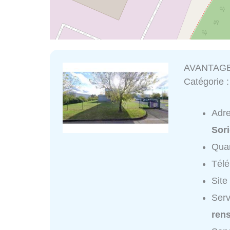
AVANTAGE
Catégorie 
Adr
Sor
Quar
Tél
Site
Ser
ren