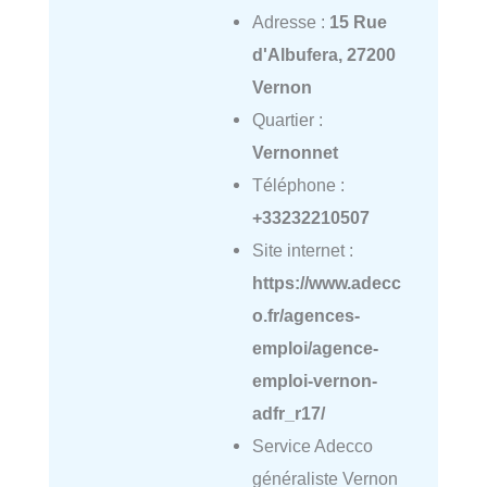
Adresse :
15 Rue
d'Albufera, 27200
Vernon
Quartier :
Vernonnet
Téléphone :
+33232210507
Site internet :
https://www.adecc
o.fr/agences-
emploi/agence-
emploi-vernon-
adfr_r17/
Service Adecco
généraliste Vernon