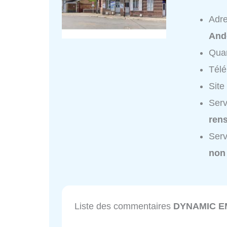
Adr
And
Quar
Tél
Site
Ser
ren
Ser
non
Liste des commentaires
DYNAMIC E