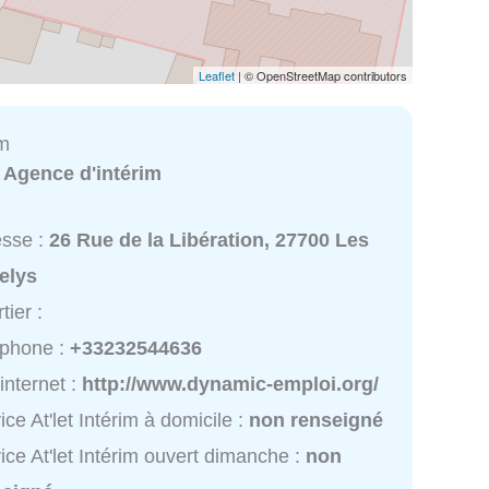
Leaflet
| © OpenStreetMap contributors
im
:
Agence d'intérim
esse :
26 Rue de la Libération, 27700 Les
elys
tier :
éphone :
+33232544636
 internet :
http://www.dynamic-emploi.org/
ice At'let Intérim à domicile :
non renseigné
ice At'let Intérim ouvert dimanche :
non