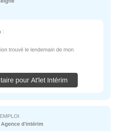
seigné
m
:
ssion trouvé le lendemain de mon
ire pour At'let Intérim
EMPLOI
:
Agence d'intérim