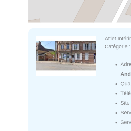
At'let Intér
Catégorie 
Adr
And
Quar
Tél
Site
Serv
Serv