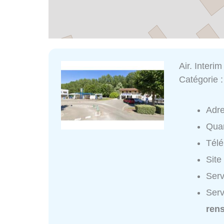
Air. Interim
Catégorie 
Adr
Quar
Tél
Site
Serv
Serv
ren