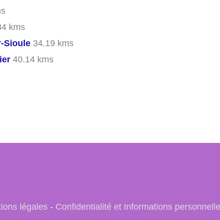
ms
84 kms
r-Sioule
34.19 kms
ier
40.14 kms
ions légales
-
Confidentialité et Informations personnell