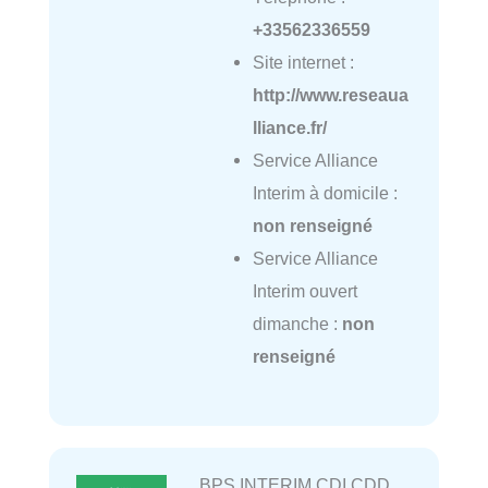
+33562336559
Site internet :
http://www.reseaua
lliance.fr/
Service Alliance
Interim à domicile :
non renseigné
Service Alliance
Interim ouvert
dimanche :
non
renseigné
BPS INTERIM CDI CDD