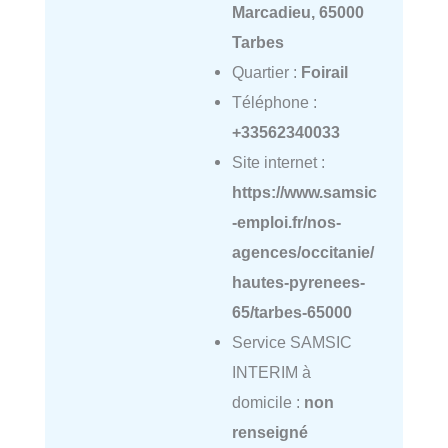
Marcadieu, 65000
Tarbes
Quartier :
Foirail
Téléphone :
+33562340033
Site internet :
https://www.samsic
-emploi.fr/nos-
agences/occitanie/
hautes-pyrenees-
65/tarbes-65000
Service SAMSIC
INTERIM à
domicile :
non
renseigné