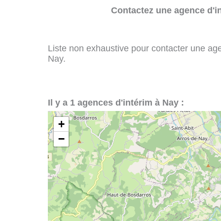
Contactez une agence d'in
Liste non exhaustive pour contacter une agenc
Nay.
Il y a 1 agences d'intérim à Nay :
+
−