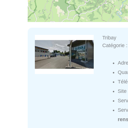
Tribay
Catégorie 
Adr
Quar
Tél
Site
Serv
Serv
ren