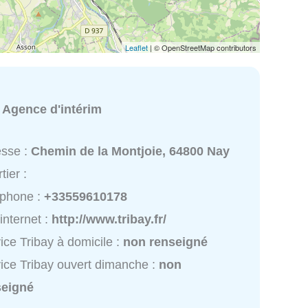
Leaflet
| © OpenStreetMap contributors
:
Agence d'intérim
esse :
Chemin de la Montjoie, 64800 Nay
tier :
éphone :
+33559610178
 internet :
http://www.tribay.fr/
ice Tribay à domicile :
non renseigné
ice Tribay ouvert dimanche :
non
seigné