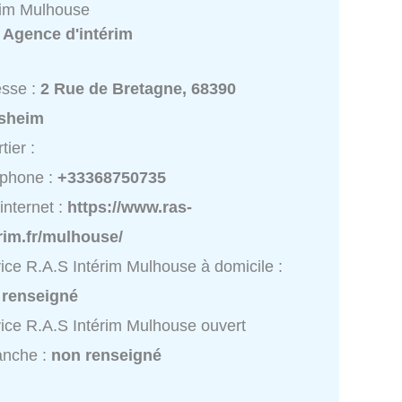
rim Mulhouse
:
Agence d'intérim
esse :
2 Rue de Bretagne, 68390
sheim
tier :
éphone :
+33368750735
 internet :
https://www.ras-
rim.fr/mulhouse/
ice R.A.S Intérim Mulhouse à domicile :
 renseigné
ice R.A.S Intérim Mulhouse ouvert
anche :
non renseigné