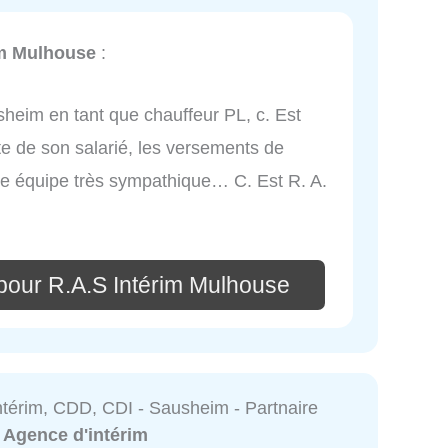
im Mulhouse
:
sheim en tant que chauffeur PL, c. Est
te de son salarié, les versements de
ne équipe très sympathique… C. Est R. A.
pour R.A.S Intérim Mulhouse
ntérim, CDD, CDI - Sausheim - Partnaire
:
Agence d'intérim