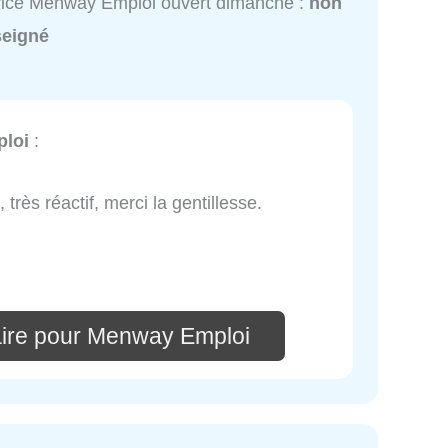
ice Menway Emploi ouvert dimanche :
non
seigné
loi
:
très réactif, merci la gentillesse.
ire pour Menway Emploi