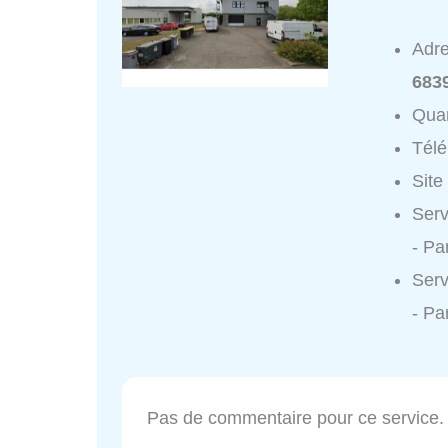
Adr
683
Quar
Tél
Site
Serv
- Pa
Serv
- Pa
Pas de commentaire pour ce service.