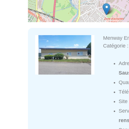
Menway Em
Catégorie 
Adr
Sau
Quar
Tél
Site
Serv
ren