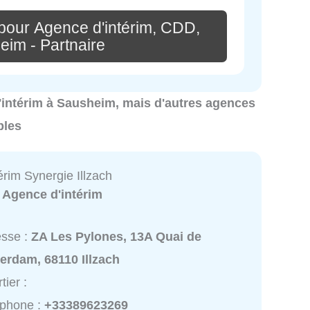
pour Agence d'intérim, CDD,
eim - Partnaire
 d'intérim à Sausheim, mais d'autres agences
bles
rim Synergie Illzach
:
Agence d'intérim
esse :
ZA Les Pylones, 13A Quai de
erdam, 68110 Illzach
tier :
éphone :
+33389623269