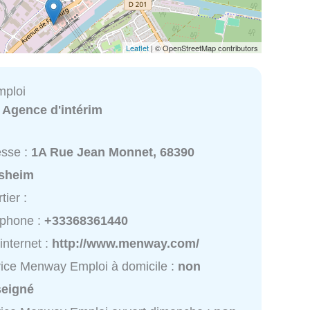
Leaflet
| © OpenStreetMap contributors
ploi
:
Agence d'intérim
esse :
1A Rue Jean Monnet, 68390
sheim
tier :
éphone :
+33368361440
 internet :
http://www.menway.com/
ice Menway Emploi à domicile :
non
seigné