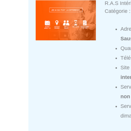
R.A.S Inté
Catégorie 
Adr
Sau
Quar
Tél
Site
inte
Serv
non
Serv
dim