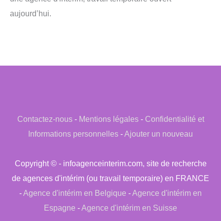
aujourd’hui.
Contactez-nous
-
Mentions légales
-
Confidentialité et
Informations personnelles
-
Ajouter un nouveau
Copyright © - infoagenceinterim.com, site de recherche
de agences d'intérim (ou travail temporaire) en FRANCE
-
Agence d'intérim en Belgique
-
Agence d'intérim en
Espagne
-
Agence d'intérim en Suisse