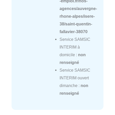
-emploi.fr/nos-
agences/auvergne-
rhone-alpes/isere-
38/saint-quentin-
fallavier-38070
Service SAMSIC
INTERIM à
domicile :
non
renseigné
Service SAMSIC
INTERIM ouvert
dimanche :
non
renseigné