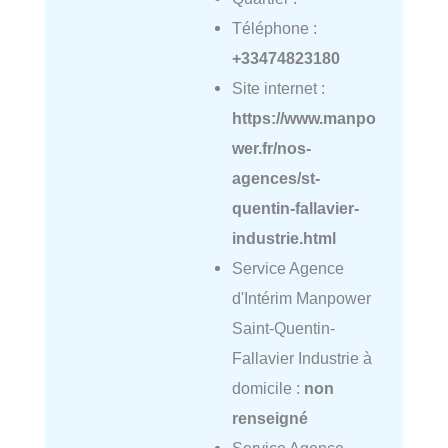
Téléphone :
+33474823180
Site internet :
https://www.manpo
wer.fr/nos-
agences/st-
quentin-fallavier-
industrie.html
Service Agence
d'Intérim Manpower
Saint-Quentin-
Fallavier Industrie à
domicile :
non
renseigné
Service Agence