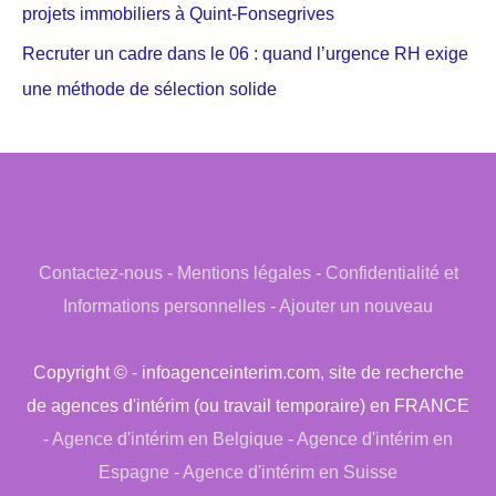
projets immobiliers à Quint-Fonsegrives
Recruter un cadre dans le 06 : quand l’urgence RH exige
une méthode de sélection solide
Contactez-nous
-
Mentions légales
-
Confidentialité et
Informations personnelles
-
Ajouter un nouveau
Copyright © - infoagenceinterim.com, site de recherche
de agences d'intérim (ou travail temporaire) en FRANCE
-
Agence d'intérim en Belgique
-
Agence d'intérim en
Espagne
-
Agence d'intérim en Suisse