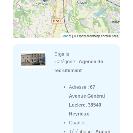
Leaflet
| © OpenStreetMap contributors
Ergalis
Catégorie :
Agence de
recrutement
Adresse :
67
Avenue Général
Leclerc, 38540
Heyrieux
Quartier :
Téléphone :
Aucun