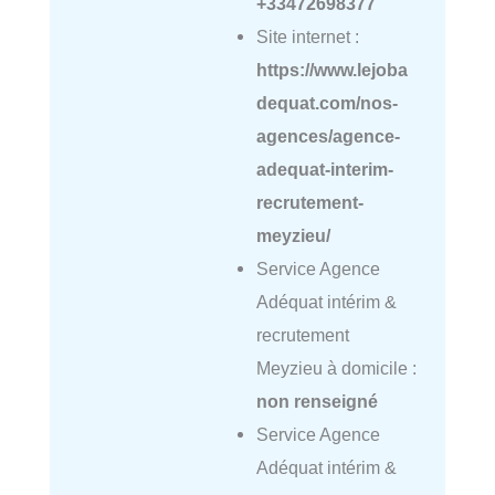
+33472698377
Site internet :
https://www.lejoba
dequat.com/nos-
agences/agence-
adequat-interim-
recrutement-
meyzieu/
Service Agence
Adéquat intérim &
recrutement
Meyzieu à domicile :
non renseigné
Service Agence
Adéquat intérim &