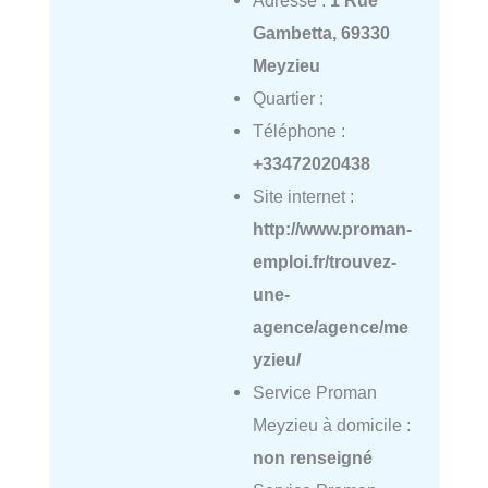
Adresse :
1 Rue
Gambetta, 69330
Meyzieu
Quartier :
Téléphone :
+33472020438
Site internet :
http://www.proman-
emploi.fr/trouvez-
une-
agence/agence/me
yzieu/
Service Proman
Meyzieu à domicile :
non renseigné