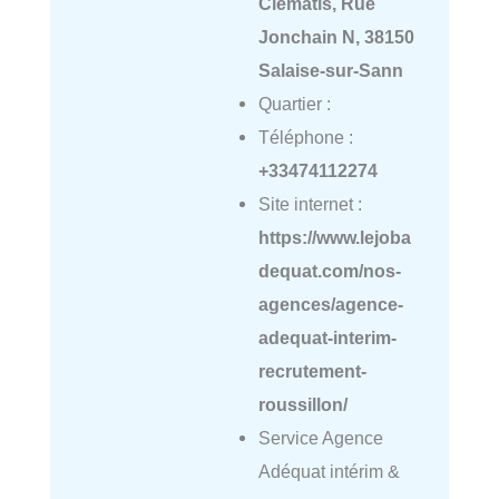
Clématis, Rue
Jonchain N, 38150
Salaise-sur-Sann
Quartier :
Téléphone :
+33474112274
Site internet :
https://www.lejoba
dequat.com/nos-
agences/agence-
adequat-interim-
recrutement-
roussillon/
Service Agence
Adéquat intérim &