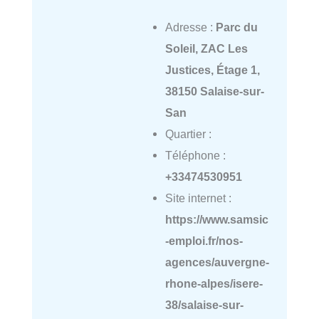
Adresse :
Parc du
Soleil, ZAC Les
Justices, Étage 1,
38150 Salaise-sur-
San
Quartier :
Téléphone :
+33474530951
Site internet :
https://www.samsic
-emploi.fr/nos-
agences/auvergne-
rhone-alpes/isere-
38/salaise-sur-