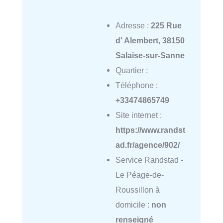
Adresse :
225 Rue
d' Alembert, 38150
Salaise-sur-Sanne
Quartier :
Téléphone :
+33474865749
Site internet :
https://www.randst
ad.fr/agence/902/
Service Randstad -
Le Péage-de-
Roussillon à
domicile :
non
renseigné