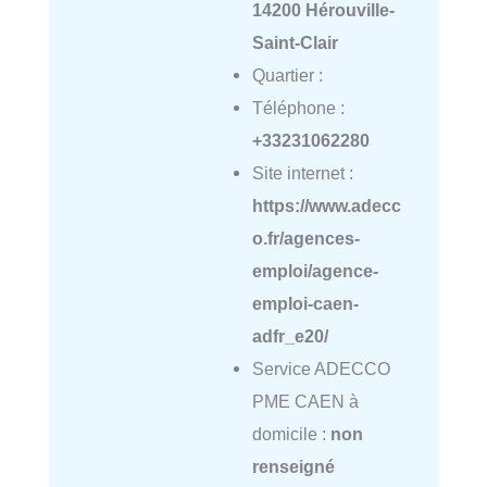
14200 Hérouville-
Saint-Clair
Quartier :
Téléphone :
+33231062280
Site internet :
https://www.adecc
o.fr/agences-
emploi/agence-
emploi-caen-
adfr_e20/
Service ADECCO
PME CAEN à
domicile :
non
renseigné