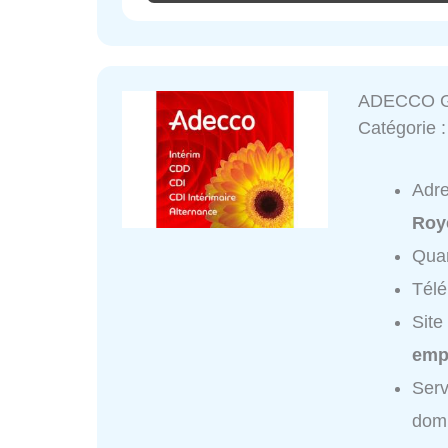
ADECCO 
Catégorie 
Adr
Roy
Quar
Tél
Site
emp
Ser
domi