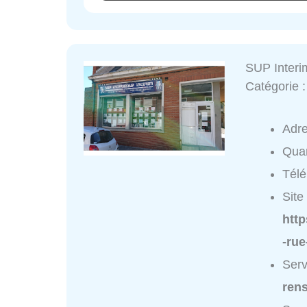
SUP Inter
Catégorie 
Adr
Quar
Tél
Site 
http
-ru
Serv
ren