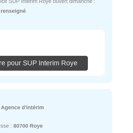
ice SUP Interim Roye ouvert dimanche :
 renseigné
re pour SUP Interim Roye
:
Agence d'intérim
esse :
80700 Roye