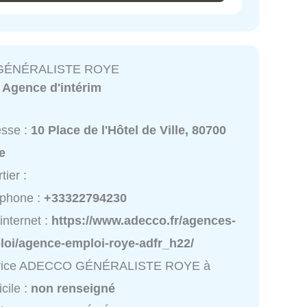
GÉNÉRALISTE ROYE
:
Agence d'intérim
esse :
10 Place de l'Hôtel de Ville, 80700
e
tier :
éphone :
+33322794230
 internet :
https://www.adecco.fr/agences-
loi/agence-emploi-roye-adfr_h22/
vice ADECCO GÉNÉRALISTE ROYE à
cile :
non renseigné