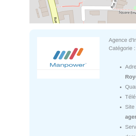
Agence d'
Catégorie 
Adr
Roy
Quar
Tél
Site
age
Serv