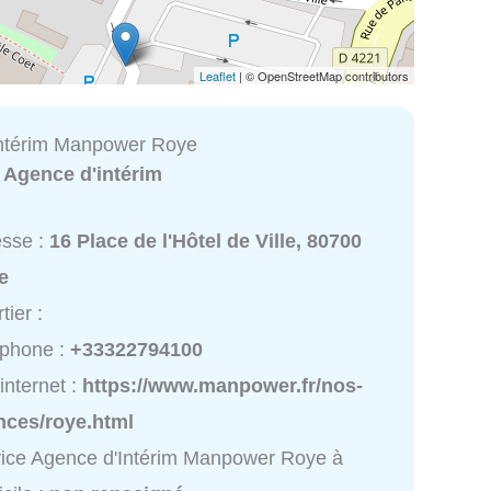
Leaflet
| © OpenStreetMap contributors
Intérim Manpower Roye
:
Agence d'intérim
esse :
16 Place de l'Hôtel de Ville, 80700
e
tier :
éphone :
+33322794100
 internet :
https://www.manpower.fr/nos-
nces/roye.html
ice Agence d'Intérim Manpower Roye à