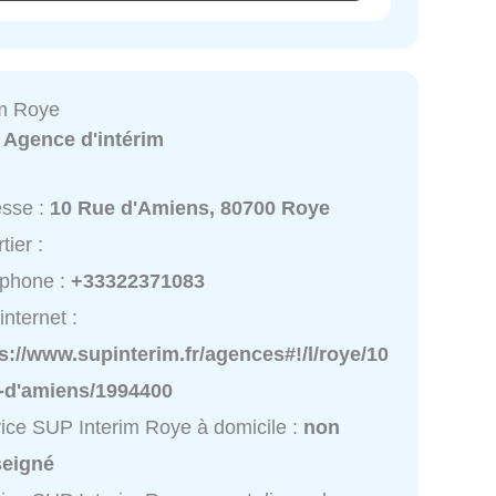
im Roye
:
Agence d'intérim
esse :
10 Rue d'Amiens, 80700 Roye
tier :
éphone :
+33322371083
internet :
s://www.supinterim.fr/agences#!/l/roye/10
e-d'amiens/1994400
ice SUP Interim Roye à domicile :
non
seigné