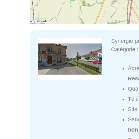
Synergie p
Catégorie 
Adr
Res
Quar
Tél
Site
Serv
non