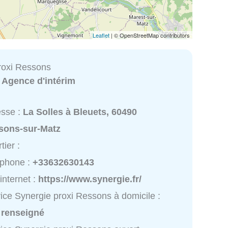
Leaflet
| © OpenStreetMap contributors
roxi Ressons
:
Agence d'intérim
esse :
La Solles à Bleuets, 60490
sons-sur-Matz
tier :
éphone :
+33632630143
 internet :
https://www.synergie.fr/
ice Synergie proxi Ressons à domicile :
 renseigné