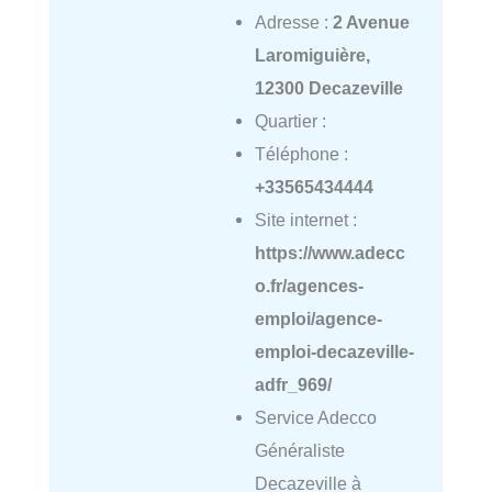
Adresse :
2 Avenue
Laromiguière,
12300 Decazeville
Quartier :
Téléphone :
+33565434444
Site internet :
https://www.adecc
o.fr/agences-
emploi/agence-
emploi-decazeville-
adfr_969/
Service Adecco
Généraliste
Decazeville à