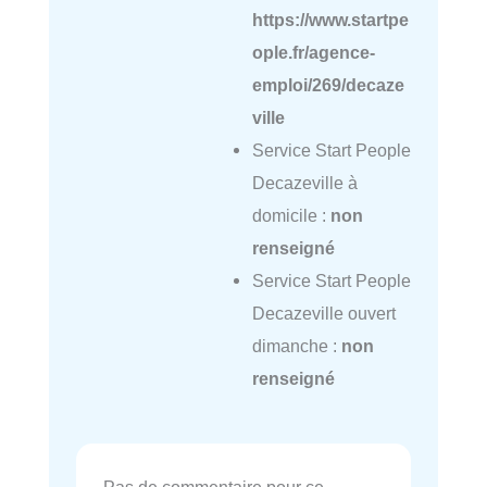
https://www.startpe
ople.fr/agence-
emploi/269/decaze
ville
Service Start People
Decazeville à
domicile :
non
renseigné
Service Start People
Decazeville ouvert
dimanche :
non
renseigné
Pas de commentaire pour ce