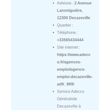
Adresse :
2 Avenue
Laromiguière,
12300 Decazeville
Quartier :
Téléphone :
+33565434444
Site internet :
https://www.adecc
o.fr/agences-
emploi/agence-
emploi-decazeville-
adfr_969/
Service Adecco
Généraliste
Decazeville à