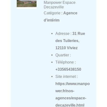
Manpower Espace
Decazeville
Catégorie :
Agence
d'intérim
Adresse :
31 Rue
des Tuileries,
12110 Viviez
Quartier :
Téléphone :
+33565438150
Site internet :
https://www.manpo
wer.fr/nos-
agences/espace-
decazeville.html