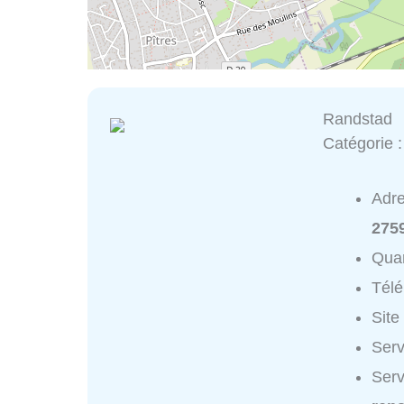
Randstad
Catégorie 
Adr
2759
Quar
Tél
Site
Serv
Serv