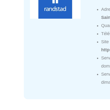
Adr
Sain
Quar
Tél
Site 
http
Serv
domi
Serv
dim