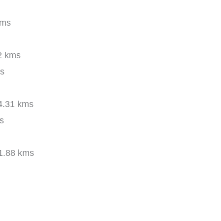
kms
2 kms
s
.31 kms
s
1.88 kms