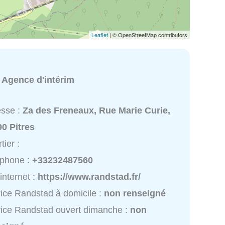
Leaflet
| © OpenStreetMap contributors
:
Agence d'intérim
esse :
Za des Freneaux, Rue Marie Curie,
0 Pitres
tier :
éphone :
+33232487560
 internet :
https://www.randstad.fr/
ice Randstad à domicile :
non renseigné
ice Randstad ouvert dimanche :
non