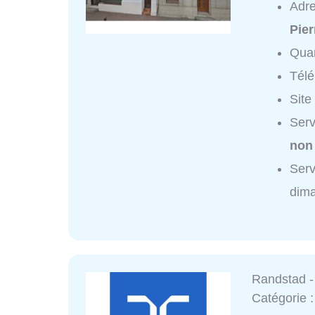
Adr
Pier
Quar
Tél
Site
Serv
non
Serv
dim
Randstad -
Catégorie 