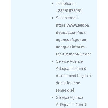
Téléphone :
+33251972951
Site internet :
https://www.lejoba
dequat.com/nos-
agences/agence-
adequat-interim-
recrutement-lucon/
Service Agence
Adéquat intérim &
recrutement Luçon à
domicile :
non
renseigné
Service Agence
Adéquat intérim &