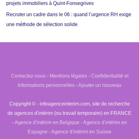
projets immobiliers à Quint-Fonsegrives
Recruter un cadre dans le 06 : quand l’urgence RH exige
une méthode de sélection solide
Contactez-nous
-
Mentions légales
-
Confidentialité et
Informations personnelles
-
Ajouter un nouveau
Copyright © - infoagenceinterim.com, site de recherche
de agences d'intérim (ou travail temporaire) en FRANCE
-
Agence d'intérim en Belgique
-
Agence d'intérim en
Espagne
-
Agence d'intérim en Suisse