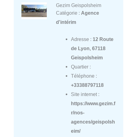
Gezim Geispolsheim
Catégorie :
Agence
d'intérim
Adresse :
12 Route
de Lyon, 67118
Geispolsheim
Quartier :
Téléphone :
+33388797118
Site internet :
https://www.gezim.f
r/nos-
agences/geispolsh
eim/