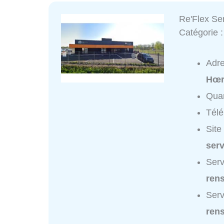
Re'Flex Se
Catégorie 
Adr
Hœr
Quar
Tél
Site
ser
Serv
ren
Serv
ren