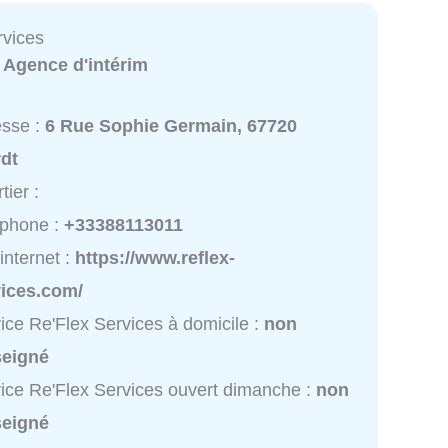
rvices
:
Agence d'intérim
esse :
6 Rue Sophie Germain, 67720
dt
tier :
éphone :
+33388113011
 internet :
https://www.reflex-
vices.com/
ice Re'Flex Services à domicile :
non
seigné
ice Re'Flex Services ouvert dimanche :
non
seigné