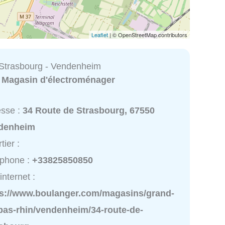
Leaflet
| © OpenStreetMap contributors
Strasbourg - Vendenheim
:
Magasin d'électroménager
esse :
34 Route de Strasbourg, 67550
denheim
tier :
éphone :
+33825850850
internet :
ps://www.boulanger.com/magasins/grand-
bas-rhin/vendenheim/34-route-de-