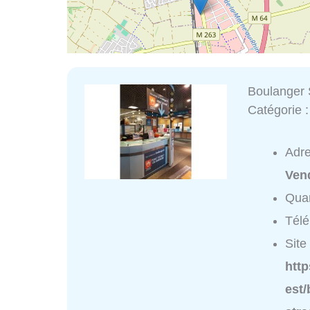
Boulanger 
Catégorie 
Adr
Ven
Quar
Tél
Site 
htt
est/