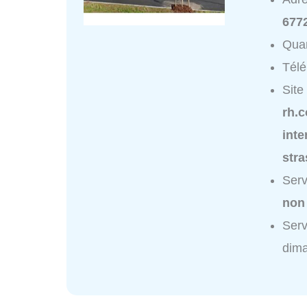
677
Quar
Tél
Site
rh.
inte
str
Serv
non
Serv
dim