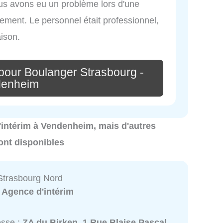
ous avons eu un problème lors d'une
idement. Le personnel était professionnel,
aison.
pour Boulanger Strasbourg -
denheim
d'intérim à Vendenheim, mais d'autres
ont disponibles
Strasbourg Nord
:
Agence d'intérim
esse :
ZA du Birken, 1 Rue Blaise Pascal,