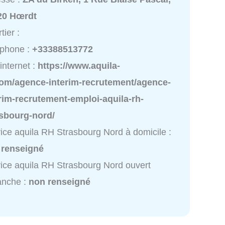
20 Hœrdt
tier :
éphone :
+33388513772
 internet :
https://www.aquila-
com/agence-interim-recrutement/agence-
rim-recrutement-emploi-aquila-rh-
asbourg-nord/
ice aquila RH Strasbourg Nord à domicile :
 renseigné
ice aquila RH Strasbourg Nord ouvert
anche :
non renseigné