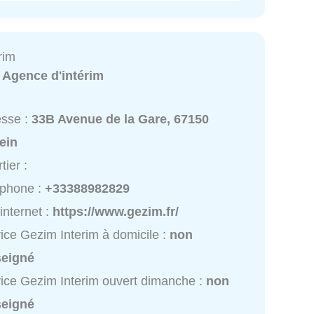
rim
:
Agence d'intérim
esse :
33B Avenue de la Gare, 67150
ein
tier :
éphone :
+33388982829
 internet :
https://www.gezim.fr/
ice Gezim Interim à domicile :
non
seigné
ice Gezim Interim ouvert dimanche :
non
seigné