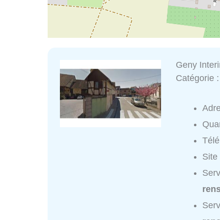
Geny Inter
Catégorie 
Adr
Quar
Tél
Site
Serv
ren
Serv