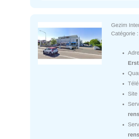
Gezim Inte
Catégorie 
Adr
Erst
Quar
Tél
Site
Serv
ren
Serv
ren