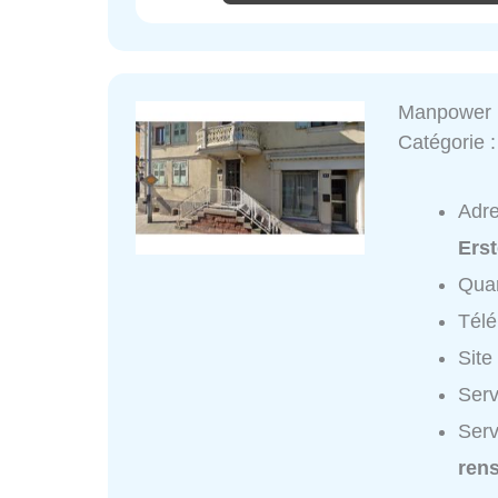
Manpower
Catégorie 
Adr
Erst
Quar
Tél
Site
Serv
Serv
ren