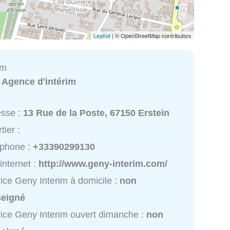
Leaflet
| © OpenStreetMap contributors
im
:
Agence d'intérim
esse :
13 Rue de la Poste, 67150 Erstein
tier :
éphone :
+33390299130
 internet :
http://www.geny-interim.com/
ice Geny Interim à domicile :
non
seigné
ice Geny Interim ouvert dimanche :
non