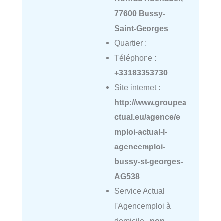
77600 Bussy-
Saint-Georges
Quartier :
Téléphone :
+33183353730
Site internet :
http://www.groupea
ctual.eu/agence/e
mploi-actual-l-
agencemploi-
bussy-st-georges-
AG538
Service Actual
l'Agencemploi à
domicile :
non