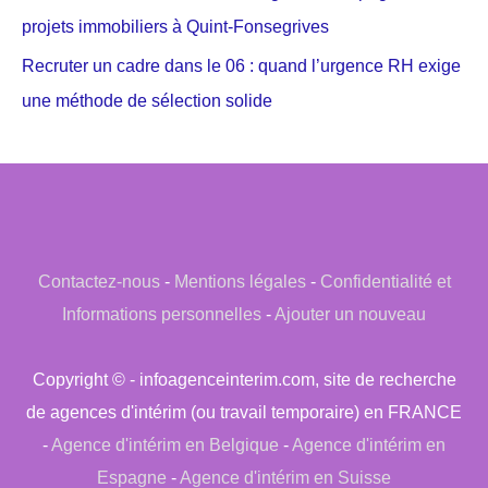
projets immobiliers à Quint-Fonsegrives
Recruter un cadre dans le 06 : quand l’urgence RH exige
une méthode de sélection solide
Contactez-nous
-
Mentions légales
-
Confidentialité et
Informations personnelles
-
Ajouter un nouveau
Copyright © - infoagenceinterim.com, site de recherche
de agences d'intérim (ou travail temporaire) en FRANCE
-
Agence d'intérim en Belgique
-
Agence d'intérim en
Espagne
-
Agence d'intérim en Suisse