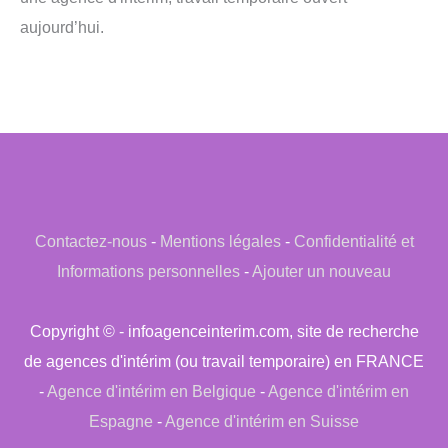
aujourd’hui.
Contactez-nous
-
Mentions légales
-
Confidentialité et
Informations personnelles
-
Ajouter un nouveau
Copyright © - infoagenceinterim.com, site de recherche
de agences d'intérim (ou travail temporaire) en FRANCE
-
Agence d'intérim en Belgique
-
Agence d'intérim en
Espagne
-
Agence d'intérim en Suisse