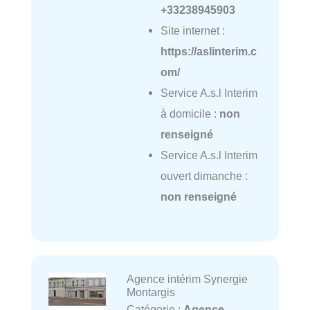
+33238945903
Site internet :
https://aslinterim.c
om/
Service A.s.l Interim
à domicile :
non
renseigné
Service A.s.l Interim
ouvert dimanche :
non renseigné
Agence intérim Synergie
Montargis
Catégorie :
Agence